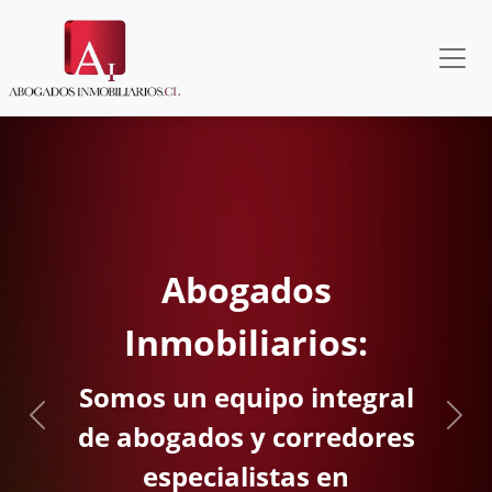
Ge
Abogados
est
Inmobiliarios:
os un equipo integral
Previous
Next
bogados y corredores
especialistas en